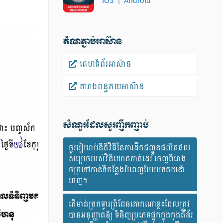
តំណភ្ជាប់អាស៊ាន
គេហទំព័រអាស៊ាន
តារាងពន្ធគយអាស៊ាន
សំណួរ​ដែល​សួរ​ញឹកញាប់
ចូររៀបរាប់នីតិវិធីនៃការដឹកជញ្ជូនផលិតផល
សម្រេចរបស់វិនិយោគកាត់ដេរ ចេញពីរោង
ចក្រទៅកាន់ទីកន្លែងបំពេញបែបបទគយនាំ
ចេញ។
តើមាត់ច្រកទ្វារព្រំដែនគោកណាខ្លះដែលត្រូវ
បានអនុញ្ញាតឱ្យ ទំនិញប្រភេទផ្ទុកក្នុងកុងតឺន័រ