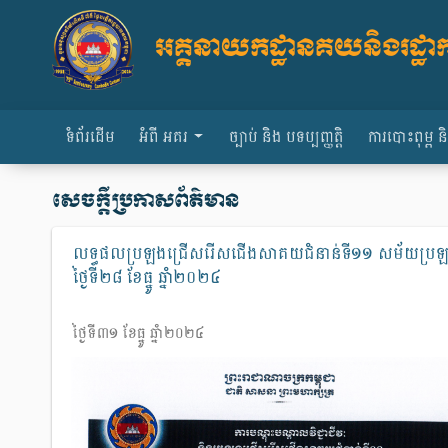
អគ្គនាយកដ្ឋានគយនិងរដ្ឋាករ
ទំព័រដើម
អំពី អគរ
ច្បាប់ និង បទប្បញ្ញត្តិ
ការបោះពុម្ព 
សេចក្តីប្រកាសព័ត៌មាន
លទ្ធផលប្រឡងជ្រើសរើសជើងសាគយជំនាន់ទី១១ សម័យប្រ
ថ្ងៃទី២៨ ខែធ្នូ ឆ្នាំ២០២៤
ថ្ងៃទី៣១ ខែធ្នូ ឆ្នាំ២០២៤