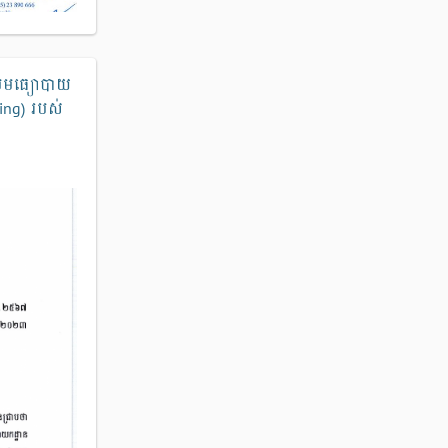
តាមមធ្យោបាយ
king) របស់