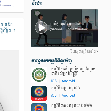
វីដេអូ
ប្រព័ន្ធបញ្ជរតែមួយជាតិ
ចត្រូនិក
(National Single Window)
ត្តិកម្មគយ
វីដេអូជាច្រើនទៀត
ទាញយកកម្មវិធីទូរស័ព្ទ
កម្មវិធីទូរស័ព្ទប្រព័ន្ធបញ្ជរតែមួយ
ជាតិ (សម្រាប់មន្ត្រី)
iOS
|
Android
កម្មវិធីសម្រាប់ធុរជន​
iOS
|
Android
កម្មវិធីតារាងពន្ធគយ ២០២២