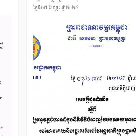
ថ្ងៃទី២៧ ខែកុម្ភៈ ឆ្នាំ២០២៤