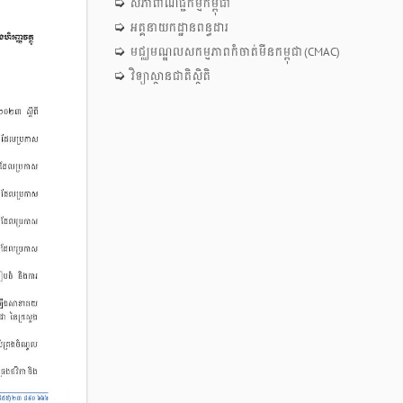
​សភាពាណិជ្ជកម្ម​កម្ពុជា
អគ្គនាយកដ្ឋានពន្ធដារ
មជ្ឈមណ្ឌលសកម្មភាពកំចាត់មីនកម្ពុជា (CMAC)
វិទ្យាស្ថានជាតិស្ថិតិ