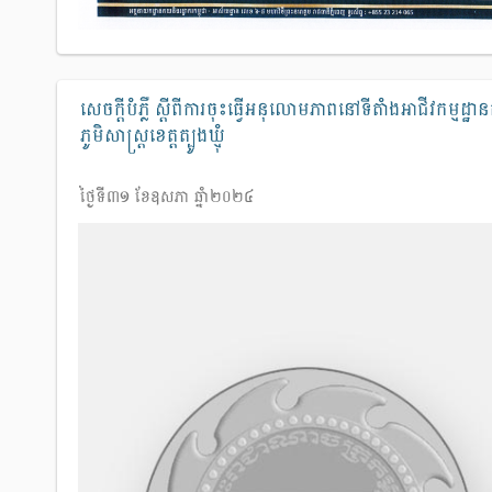
សេចក្ដីបំភ្លឺ ស្ដីពីការចុះធ្វើអនុលោមភាពនៅទីតាំងអាជីវកម្មដ្ឋានក
ភូមិសាស្ត្រខេត្តត្បូងឃ្មុំ
ថ្ងៃទី៣១ ខែឧសភា ឆ្នាំ២០២៤